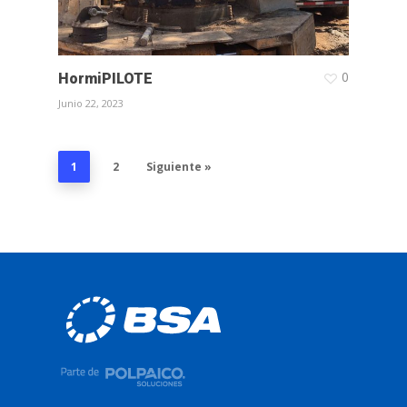
0
HormiPILOTE
Junio 22, 2023
1
2
Siguiente »