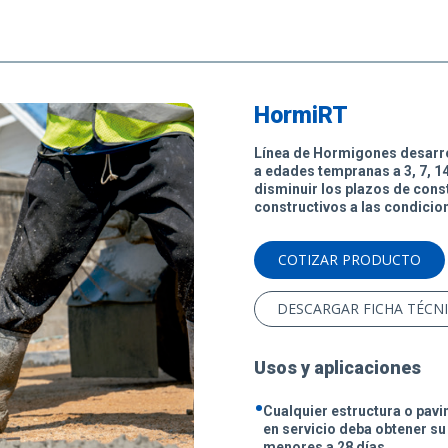
HormiRT
Línea de Hormigones desarro
a edades tempranas a 3, 7, 14
disminuir los plazos de con
constructivos a las condicion
COTIZAR PRODUCTO
DESCARGAR FICHA TÉCN
Usos y aplicaciones
•
Cualquier estructura o pavi
en servicio deba obtener su 
menores a 28 días.