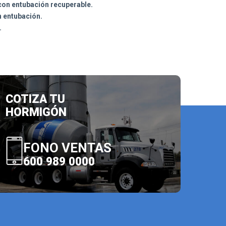
 con entubación recuperable.
n entubación.
.
COTIZA TU
HORMIGÓN
FONO VENTAS
600 989 0000